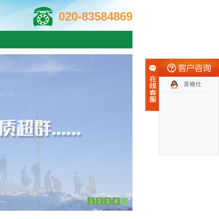
020-83584869
富铬仕
1
2
3
4
5